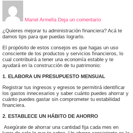
en
GESTIONAR
INTELIGENT
Mariel Armella
Deja un comentario
MIS
FINANZAS
¿Quieres mejorar tu administración financiera? Acá te
TAMBIÉN
damos tips para que puedas lograrlo.
ES
RESPONSABI
El propósito de estos consejos es que hagas un uso
consciente de los productos y servicios financieros, lo
cual contribuirá a tener una economía estable y te
ayudará en la construcción de tu patrimonio:
1. ELABORA UN PRESUPUESTO MENSUAL
Registrar tus ingresos y egresos te permitirá identificar
los gastos innecesarios y saber cuánto puedes ahorrar y
cuánto puedes gastar sin comprometer tu estabilidad
financiera.
2. ESTABLECE UN HÁBITO DE AHORRO
Asegúrate de ahorrar una cantidad fija cada mes en