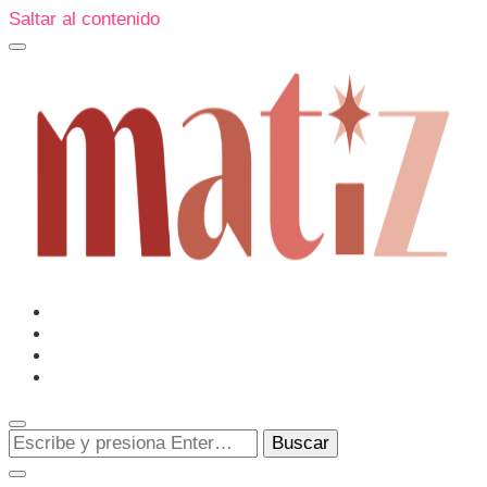
Saltar al contenido
Un espacio editorial donde pongo en palabras aquello que
muchos sentimos y pocos sabemos cómo explicar y
donde también compartiré contigo las cosas que me
conmueven, me sorprenden o creo que merecen ser
Matiz
descubiertas.
¿Buscas
algo?