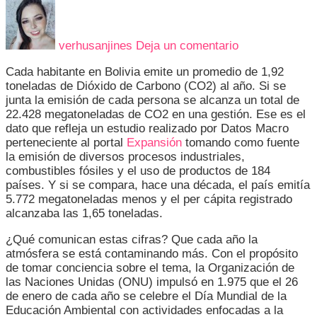
en
CUATRO
CONSEJOS
verhusanjines
Deja un comentario
PARA
REDUCIR
Cada habitante en Bolivia emite un promedio de 1,92
EL
toneladas de Dióxido de Carbono (CO2) al año. Si se
IMPACTO
junta la emisión de cada persona se alcanza un total de
AMBIENTAL
22.428 megatoneladas de CO2 en una gestión. Ese es el
DE
dato que refleja un estudio realizado por Datos Macro
SU
perteneciente al portal
Expansión
tomando como fuente
AUTO
la emisión de diversos procesos industriales,
combustibles fósiles y el uso de productos de 184
países. Y si se compara, hace una década, el país emitía
5.772 megatoneladas menos y el per cápita registrado
alcanzaba las 1,65 toneladas.
¿Qué comunican estas cifras? Que cada año la
atmósfera se está contaminando más. Con el propósito
de tomar conciencia sobre el tema, la Organización de
las Naciones Unidas (ONU) impulsó en 1.975 que el 26
de enero de cada año se celebre el Día Mundial de la
Educación Ambiental con actividades enfocadas a la