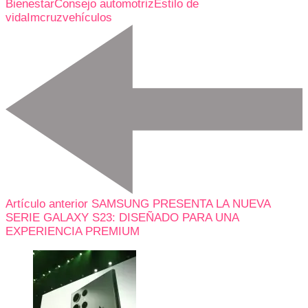
Bienestar
Consejo automotriz
Estilo de
vida
Imcruz
vehículos
Artículo anterior
SAMSUNG PRESENTA LA NUEVA
SERIE GALAXY S23: DISEÑADO PARA UNA
EXPERIENCIA PREMIUM