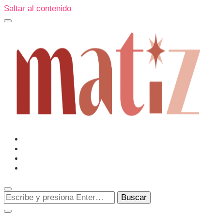
Saltar al contenido
Un espacio editorial donde pongo en palabras aquello que
muchos sentimos y pocos sabemos cómo explicar y
donde también compartiré contigo las cosas que me
conmueven, me sorprenden o creo que merecen ser
Matiz
descubiertas.
¿Buscas
algo?