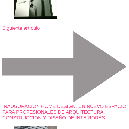
Siguiente artículo
INAUGURACION HOME DESIGN, UN NUEVO ESPACIO
PARA PROFESIONALES DE ARQUITECTURA,
CONSTRUCCION Y DISEÑO DE INTERIORES