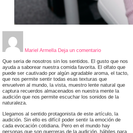
en
TENGO
HIPOACUSIA,
Mariel Armella
Deja un comentario
CLARO
QUE
Que seria de nosotros sin los sentidos. El gusto que nos
TE
ayuda a saborear nuestra comida favorita. El olfato que
ESCUCHO
puede ser cautivado por algún agradable aroma, el tacto,
que nos permite sentir todas esas texturas que
envuelven al mundo, la vista, muestro lente natural que
captura recuerdos almacenados en nuestra mente la
audición que nos permite escuchar los sonidos de la
naturaleza.
Llegamos al sentido protagonista de este artículo, la
audición. Sin ello es difícil poder sentir la emoción de
cada evocación cotidiana. Pero en el mundo hay
personas que son guerreras de la audición, hábiles para