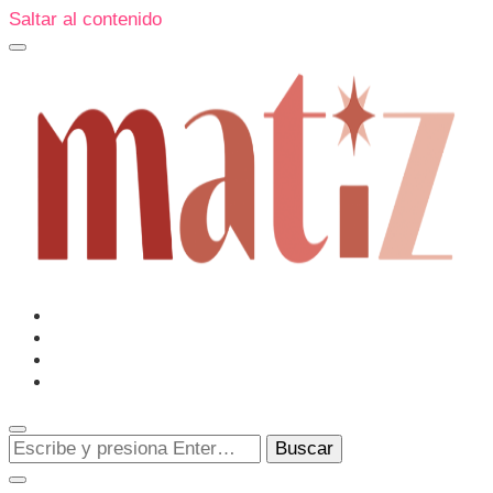
Saltar al contenido
Un espacio editorial donde pongo en palabras aquello que
muchos sentimos y pocos sabemos cómo explicar y
donde también compartiré contigo las cosas que me
conmueven, me sorprenden o creo que merecen ser
Matiz
descubiertas.
¿Buscas
algo?