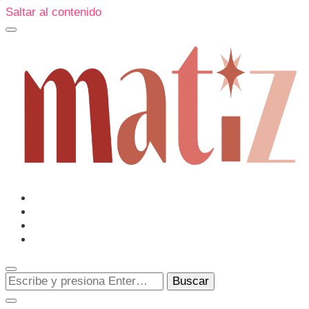
Saltar al contenido
Un espacio editorial donde pongo en palabras aquello qu
me sorprenden o creo que merecen ser descubiertas.
Matiz
¿Buscas
algo?