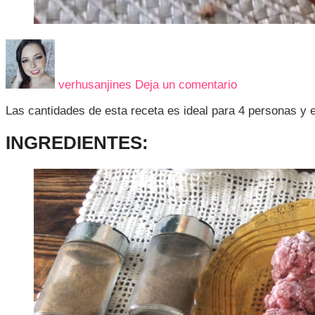
en
TALLARÍN
CON
verhusanjines
Deja un comentario
SALSA
DE
Las cantidades de esta receta es ideal para 4 personas y 
TOMATE
Y
INGREDIENTES
:
CARNE
MOLIDA
🍝
👌🏻
😍