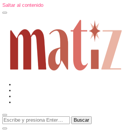
Saltar al contenido
Un espacio editorial donde pongo en palabras aquello que
muchos sentimos y pocos sabemos cómo explicar y
donde también compartiré contigo las cosas que me
conmueven, me sorprenden o creo que merecen ser
Matiz
descubiertas.
¿Buscas
algo?