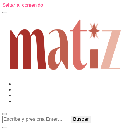
Saltar al contenido
Un espacio editorial donde pongo en palabras aquello que
muchos sentimos y pocos sabemos cómo explicar y
donde también compartiré contigo las cosas que me
conmueven, me sorprenden o creo que merecen ser
Matiz
descubiertas.
¿Buscas
algo?