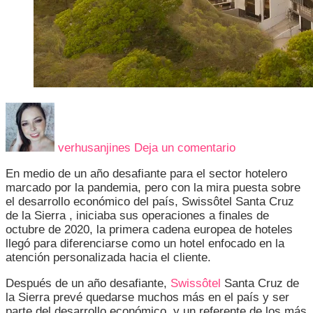
en
SWISSÔTEL
CELEBRA
verhusanjines
Deja un comentario
SU
PRIMER
En medio de un año desafiante para el sector hotelero
ANIVERSARI
marcado por la pandemia, pero con la mira puesta sobre
EN
el desarrollo económico del país, Swissôtel Santa Cruz
SANTA
de la Sierra , iniciaba sus operaciones a finales de
CRUZ
octubre de 2020, la primera cadena europea de hoteles
llegó para diferenciarse como un hotel enfocado en la
atención personalizada hacia el cliente.
Después de un año desafiante,
Swissôtel
Santa Cruz de
la Sierra prevé quedarse muchos más en el país y ser
parte del desarrollo económico, y un referente de los más