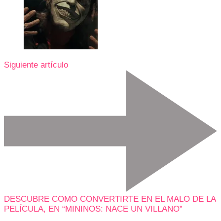
Siguiente artículo
DESCUBRE COMO CONVERTIRTE EN EL MALO DE LA
PELÍCULA, EN “MININOS: NACE UN VILLANO”