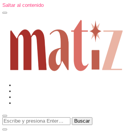
Saltar al contenido
Un espacio editorial donde pongo en palabras aquello que
muchos sentimos y pocos sabemos cómo explicar y
donde también compartiré contigo las cosas que me
conmueven, me sorprenden o creo que merecen ser
Matiz
descubiertas.
¿Buscas
algo?