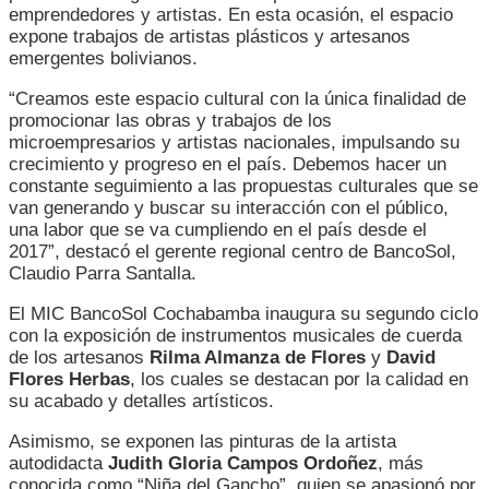
SU
emprendedores y artistas. En esta ocasión, el espacio
SEGUNDO
expone trabajos de artistas plásticos y artesanos
CICLO
emergentes bolivianos.
2022
CON
“Creamos este espacio cultural con la única finalidad de
OBRAS
promocionar las obras y trabajos de los
DE
microempresarios y artistas nacionales, impulsando su
EMPRENDED
crecimiento y progreso en el país. Debemos hacer un
Y
constante seguimiento a las propuestas culturales que se
ARTISTAS
van generando y buscar su interacción con el público,
una labor que se va cumpliendo en el país desde el
2017”, destacó el gerente regional centro de BancoSol,
Claudio Parra Santalla.
El MIC BancoSol Cochabamba inaugura su segundo ciclo
con la exposición de instrumentos musicales de cuerda
de los artesanos
Rilma Almanza de Flores
y
David
Flores Herbas
, los cuales se destacan por la calidad en
su acabado y detalles artísticos.
Asimismo, se exponen las pinturas de la artista
autodidacta
Judith Gloria Campos Ordoñez
, más
conocida como “Niña del Gancho”, quien se apasionó por