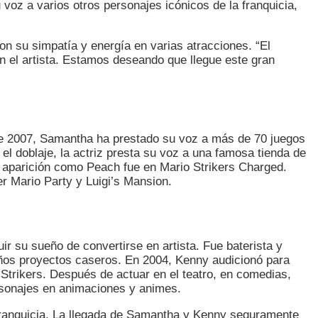
voz a varios otros personajes icónicos de la franquicia,
on su simpatía y energía en varias atracciones. “El
on el artista. Estamos deseando que llegue este gran
de 2007, Samantha ha prestado su voz a más de 70 juegos
l doblaje, la actriz presta su voz a una famosa tienda de
a aparición como Peach fue en Mario Strikers Charged.
r Mario Party y Luigi’s Mansion.
 su sueño de convertirse en artista. Fue baterista y
eños proyectos caseros. En 2004, Kenny audicionó para
 Strikers. Después de actuar en el teatro, en comedias,
rsonajes en animaciones y animes.
franquicia. La llegada de Samantha y Kenny seguramente