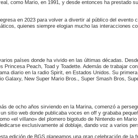
real, como Mario, en 1991, y desde entonces ha prestado su 
resa en 2023 para volver a divertir al público del evento c
anáticos, quienes siempre elogian mucho las interacciones c
varios países donde ha vivido en las últimas décadas. Des
s Princesa Peach, Toad y Toadette. Además de trabajar con e
ma diario en la radio Spirit, en Estados Unidos. Su primer
ario Galaxy, New Super Mario Bros., Super Smash Bros, Supe
 de ocho años sirviendo en la Marina, comenzó a perseguir
 un sitio web donde publicaba voces en off y grababa pequ
como «el villano» del plomero bigotudo de Nintendo en Mario
dicarse exclusivamente al doblaje, dando voz a varios pe
esta edición de BGS planeamos una gran celebración de la 