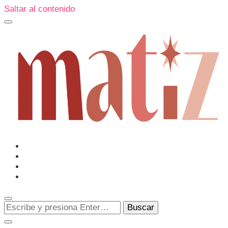
Saltar al contenido
Un espacio editorial donde pongo en palabras aquello qu
me sorprenden o creo que merecen ser descubiertas.
Matiz
¿Buscas
algo?