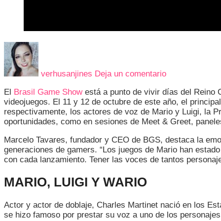
en
ANUNCIAN
LA
verhusanjines
Deja un comentario
PRESENCIA
DE
El
Brasil Game Show
está a punto de vivir días del Reino 
LOS
videojuegos. El 11 y 12 de octubre de este año, el princip
ACTORES
respectivamente, los actores de voz de Mario y Luigi, la Pr
DE
oportunidades, como en sesiones de Meet & Greet, paneles,
VOZ
DE
Marcelo Tavares, fundador y CEO de BGS, destaca la emoció
MARIO,
generaciones de gamers. “Los juegos de Mario han estado 
PEACH
con cada lanzamiento. Tener las voces de tantos personajes
Y
BOWSER
MARIO, LUIGI Y WARIO
EN
EL
BGS
Actor y actor de doblaje, Charles Martinet nació en los Es
DE
se hizo famoso por prestar su voz a uno de los personajes 