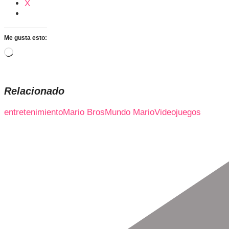
X
Me gusta esto:
Cargando...
Relacionado
entretenimiento
Mario Bros
Mundo Mario
Videojuegos