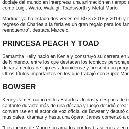
ESTE
doblaje del mundo en interpretar una animación en tiempo 
AÑO
como Luigi, Wario, Waluigi, Toadsworth y Metal Mario.
Martinet ya ha estado dos veces en BGS (2018 y 2019) y reg
regreso de Charles a la feria es un gran regalo para los f
reencuentro”, destaca Marcelo.
PRINCESA PEACH Y TOAD
Samantha Kelly nació en Kenia y construyó su carrera en 
de Nintendo, entre los que destacan los icónicos personaje
departamentos de lujo estadounidense y presenta un progra
Otros títulos importantes en los que trabajó son Super M
BOWSER
Kenny James nació en los Estados Unidos y después de más
cantante durante más de una década y luego decidió crear
convertirse en el actor de voz oficial de Bowser y debutó 
musicales, dramas y hasta una ópera, James comenzó a de
“Los juegos de Mario son amados por los brasileños y en 