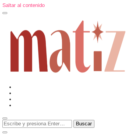
Saltar al contenido
Un espacio editorial donde pongo en palabras aquello que
muchos sentimos y pocos sabemos cómo explicar y
donde también compartiré contigo las cosas que me
conmueven, me sorprenden o creo que merecen ser
Matiz
descubiertas.
¿Buscas
algo?