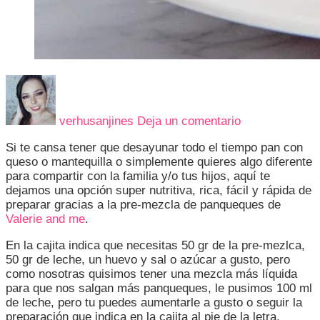
en
DESAYUNO
NUTRITIVO
verhusanjines
Deja un comentario
FACIL
Y
Si te cansa tener que desayunar todo el tiempo pan con
EN
queso o mantequilla o simplemente quieres algo diferente
10
para compartir con la familia y/o tus hijos, aquí te
MINUTOS
dejamos una opción super nutritiva, rica, fácil y rápida de
preparar gracias a la pre-mezcla de panqueques de
Valerie and me
.
En la cajita indica que necesitas 50 gr de la pre-mezlca,
50 gr de leche, un huevo y sal o azúcar a gusto, pero
como nosotras quisimos tener una mezcla más líquida
para que nos salgan más panqueques, le pusimos 100 ml
de leche, pero tu puedes aumentarle a gusto o seguir la
preparación que indica en la cajita al pie de la letra.