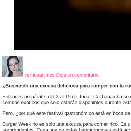
en
15
RAZONES
verhusanjines
Deja un comentario
PARA
SALIR
¿Buscando una excusa deliciosa para romper con la ru
DE
LA
Entonces prepárate: del 3 al 15 de Junio, Cochabamba se 
RUTINA
combos exóticos que solo estarán disponibles durante est
JUNTO
AL
Pero, ¿por qué este festival gastronómico está en boca d
BURGER
WEEK
Burger Week no es solo una excusa para comer rico. Es una
COCHABAMB
sorprendentes. Cada una de estas hamburguesas está acomp