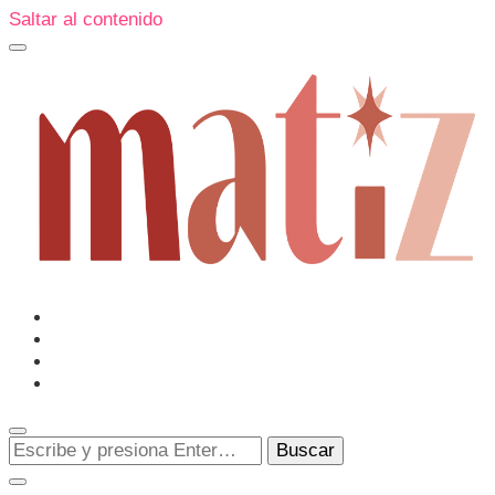
Saltar al contenido
Un espacio editorial donde pongo en palabras aquello qu
me sorprenden o creo que merecen ser descubiertas.
Matiz
¿Buscas
algo?