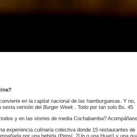
tina?
convierte en la capital nacional de las hamburguesas. Y n
a sexta versión del
Burger Week
. Todo por tan solo Bs. 45
e todos y en las stories de media Cochabamba? Acompáñanos
 experiencia culinaria colectiva donde 15 restaurantes de 
A
añada por una bebida (Pepsi, 7Up o una Huari) y una guarni