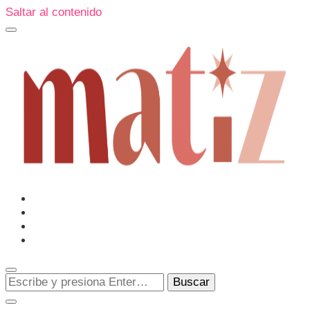
Saltar al contenido
Un espacio editorial donde pongo en palabras aquello que
muchos sentimos y pocos sabemos cómo explicar y
donde también compartiré contigo las cosas que me
conmueven, me sorprenden o creo que merecen ser
Matiz
descubiertas.
¿Buscas
algo?