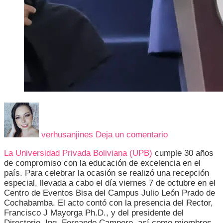
en
UNIVERSIDA
PRIVADA
verhusanjines
Deja un comentario
BOLIVIANA
CELEBRA
La Universidad Privada Boliviana (UPB)
cumple 30 años
30
de compromiso con la educación de excelencia en el
AÑOS
país. Para celebrar la ocasión se realizó una recepción
DE
especial, llevada a cabo el día viernes 7 de octubre en el
CREACIÓN
Centro de Eventos Bisa del Campus Julio León Prado de
Cochabamba. El acto contó con la presencia del Rector,
Francisco J Mayorga Ph.D., y del presidente del
Directorio, Ing. Fernando Campero, así como miembros