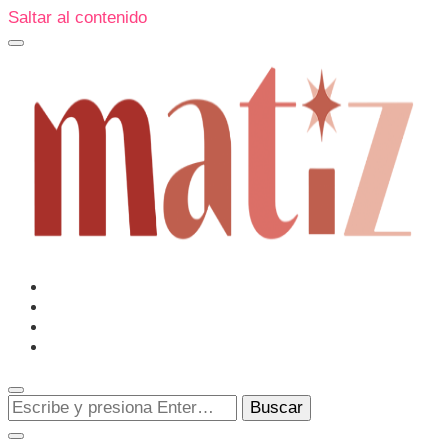
Saltar al contenido
Un espacio editorial donde pongo en palabras aquello que
muchos sentimos y pocos sabemos cómo explicar y
donde también compartiré contigo las cosas que me
conmueven, me sorprenden o creo que merecen ser
Matiz
descubiertas.
¿Buscas
algo?