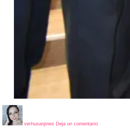
en
TIENDA
AMIGA
verhusanjines
Deja un comentario
LLEGÓ