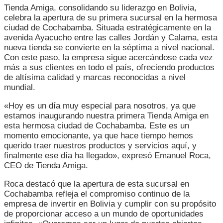
A
Tienda Amiga, consolidando su liderazgo en Bolivia,
COCHABAMB
celebra la apertura de su primera sucursal en la hermosa
PARA
ciudad de Cochabamba. Situada estratégicamente en la
ABRIR
avenida Ayacucho entre las calles Jordán y Calama, esta
PUERTAS
nueva tienda se convierte en la séptima a nivel nacional.
A
Con este paso, la empresa sigue acercándose cada vez
UN
más a sus clientes en todo el país, ofreciendo productos
MUNDO
de altísima calidad y marcas reconocidas a nivel
DE
mundial.
OPORTUNIDA
«Hoy es un día muy especial para nosotros, ya que
estamos inaugurando nuestra primera Tienda Amiga en
esta hermosa ciudad de Cochabamba. Este es un
momento emocionante, ya que hace tiempo hemos
querido traer nuestros productos y servicios aquí, y
finalmente ese día ha llegado», expresó Emanuel Roca,
CEO de Tienda Amiga.
Roca destacó que la apertura de esta sucursal en
Cochabamba refleja el compromiso continuo de la
empresa de invertir en Bolivia y cumplir con su propósito
de proporcionar acceso a un mundo de oportunidades