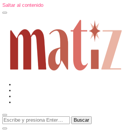
Saltar al contenido
Un espacio editorial donde pongo en palabras aquello que
muchos sentimos y pocos sabemos cómo explicar y
donde también compartiré contigo las cosas que me
conmueven, me sorprenden o creo que merecen ser
Matiz
descubiertas.
¿Buscas
algo?