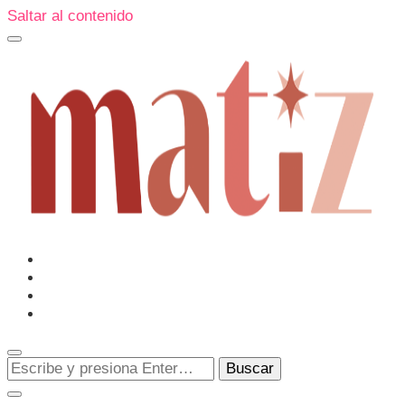
Saltar al contenido
Un espacio editorial donde pongo en palabras aquello que
muchos sentimos y pocos sabemos cómo explicar y
donde también compartiré contigo las cosas que me
conmueven, me sorprenden o creo que merecen ser
Matiz
descubiertas.
¿Buscas
algo?