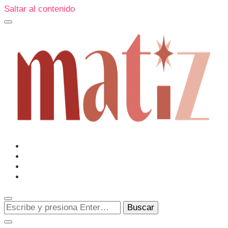
Saltar al contenido
Un espacio editorial donde pongo en palabras aquello que
muchos sentimos y pocos sabemos cómo explicar y
donde también compartiré contigo las cosas que me
conmueven, me sorprenden o creo que merecen ser
Matiz
descubiertas.
¿Buscas
algo?