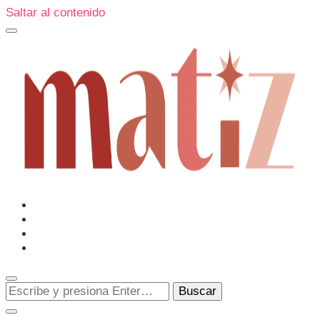
Saltar al contenido
Un espacio editorial donde pongo en palabras aquello que
muchos sentimos y pocos sabemos cómo explicar y
donde también compartiré contigo las cosas que me
conmueven, me sorprenden o creo que merecen ser
Matiz
descubiertas.
¿Buscas
algo?