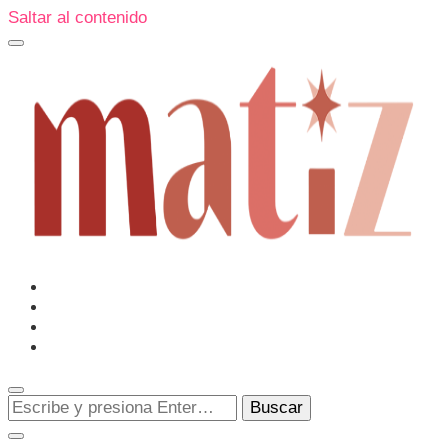
Saltar al contenido
Un espacio editorial donde pongo en palabras aquello que
muchos sentimos y pocos sabemos cómo explicar y
donde también compartiré contigo las cosas que me
conmueven, me sorprenden o creo que merecen ser
Matiz
descubiertas.
¿Buscas
algo?