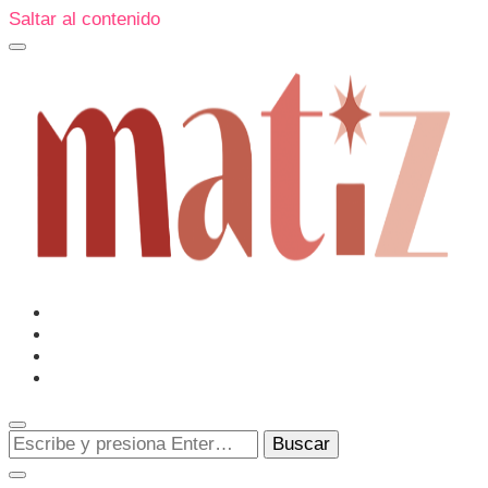
Saltar al contenido
Un espacio editorial donde pongo en palabras aquello que
muchos sentimos y pocos sabemos cómo explicar y
donde también compartiré contigo las cosas que me
conmueven, me sorprenden o creo que merecen ser
Matiz
descubiertas.
¿Buscas
algo?