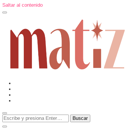
Saltar al contenido
Un espacio editorial donde pongo en palabras aquello qu
me sorprenden o creo que merecen ser descubiertas.
Matiz
¿Buscas
algo?