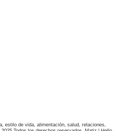
, estilo de vida, alimentación, salud, relaciones,
© 2025 Todos los derechos reservados. Matiz |
Hello