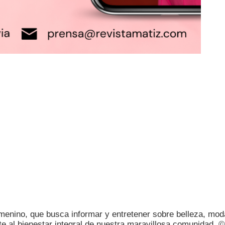
femenino, que busca informar y entretener sobre belleza, moda
te al bienestar integral de nuestra maravillosa comunidad. 