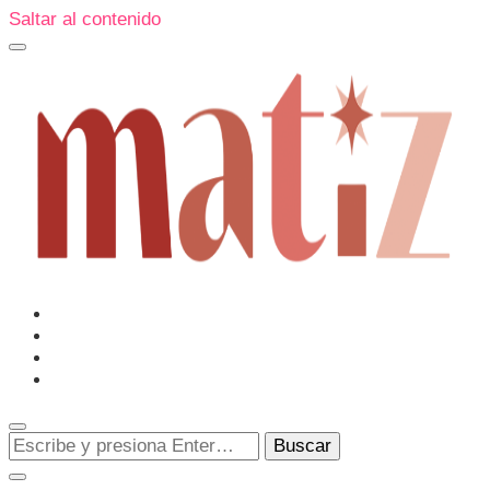
Saltar al contenido
Un espacio editorial donde pongo en palabras aquello que
muchos sentimos y pocos sabemos cómo explicar y
donde también compartiré contigo las cosas que me
conmueven, me sorprenden o creo que merecen ser
Matiz
descubiertas.
¿Buscas
algo?