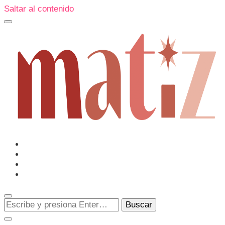
Saltar al contenido
Un espacio editorial donde pongo en palabras aquello qu
me sorprenden o creo que merecen ser descubiertas.
Matiz
¿Buscas
algo?