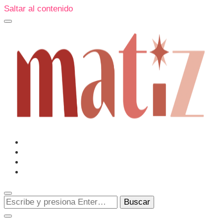
Saltar al contenido
Un espacio editorial donde pongo en palabras aquello que
muchos sentimos y pocos sabemos cómo explicar y
donde también compartiré contigo las cosas que me
conmueven, me sorprenden o creo que merecen ser
Matiz
descubiertas.
¿Buscas
algo?