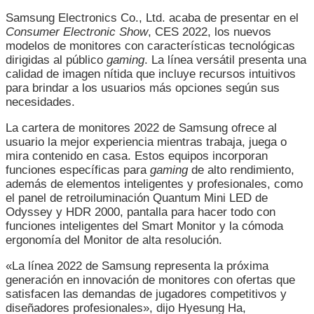
LIDERAZ
Samsung Electronics Co., Ltd. acaba de presentar en el
EN
Consumer Electronic Show
, CES 2022, los nuevos
MONITO
modelos de monitores con características tecnológicas
EN
dirigidas al público
gaming
. La línea versátil presenta una
CES
calidad de imagen nítida que incluye recursos intuitivos
CON
para brindar a los usuarios más opciones según sus
UNA
necesidades.
LÍNEA
2022
La cartera de monitores 2022 de Samsung ofrece al
VERSÁTI
usuario la mejor experiencia mientras trabaja, juega o
mira contenido en casa. Estos equipos incorporan
funciones específicas para
gaming
de alto rendimiento,
además de elementos inteligentes y profesionales, como
el panel de retroiluminación Quantum Mini LED de
Odyssey y HDR 2000, pantalla para hacer todo con
funciones inteligentes del Smart Monitor y la cómoda
ergonomía del Monitor de alta resolución.
«La línea 2022 de Samsung representa la próxima
generación en innovación de monitores con ofertas que
satisfacen las demandas de jugadores competitivos y
diseñadores profesionales», dijo Hyesung Ha,