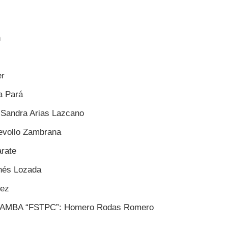
n
r
 Pará
ndra Arias Lazcano
vollo Zambrana
rate
és Lozada
ez
MBA “FSTPC”: Homero Rodas Romero