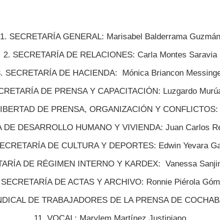
1. SECRETARÍA GENERAL: Marisabel Balderrama Guzmá
2. SECRETARÍA DE RELACIONES: Carla Montes Saravia
3. SECRETARÍA DE HACIENDA: Mónica Briancon Messinge
ECRETARÍA DE PRENSA Y CAPACITACIÓN: Luzgardo Murúa
LIBERTAD DE PRENSA, ORGANIZACIÓN Y CONFLICTOS: Sa
 DE DESARROLLO HUMANO Y VIVIENDA: Juan Carlos Re
SECRETARÍA DE CULTURA Y DEPORTES: Edwin Yevara Ga
TARÍA DE RÉGIMEN INTERNO Y KARDEX: Vanessa Sanjin
. SECRETARÍA DE ACTAS Y ARCHIVO: Ronnie Piérola Góm
NDICAL DE TRABAJADORES DE LA PRENSA DE COCHABA
11. VOCAL: Marylem Martínez Justiniano