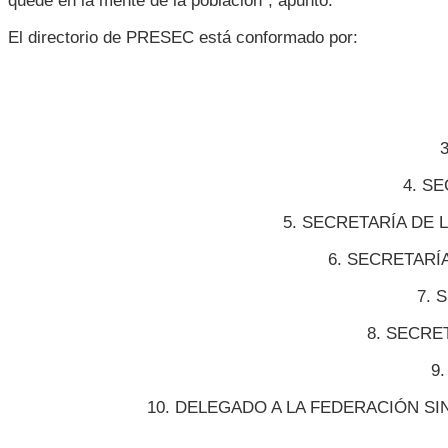
quede en la mente de la población”, apuntó.
El directorio de PRESEC está conformado por:
4. S
5. SECRETARÍA DE 
6. SECRETARÍA
7. 
8. SECRE
9
10. DELEGADO A LA FEDERACIÓN SI