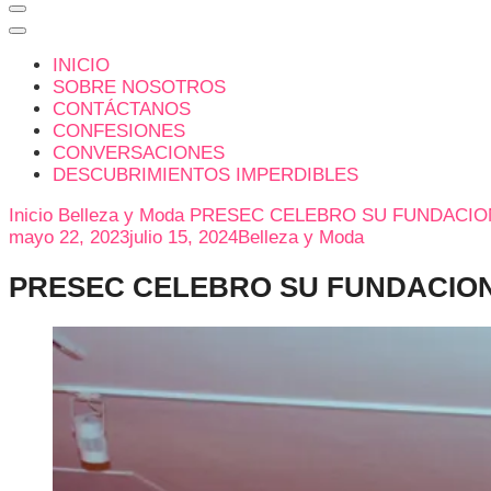
INICIO
SOBRE NOSOTROS
CONTÁCTANOS
CONFESIONES
CONVERSACIONES
DESCUBRIMIENTOS IMPERDIBLES
Inicio
Belleza y Moda
PRESEC CELEBRO SU FUNDACIO
mayo 22, 2023
julio 15, 2024
Belleza y Moda
PRESEC CELEBRO SU FUNDACIO