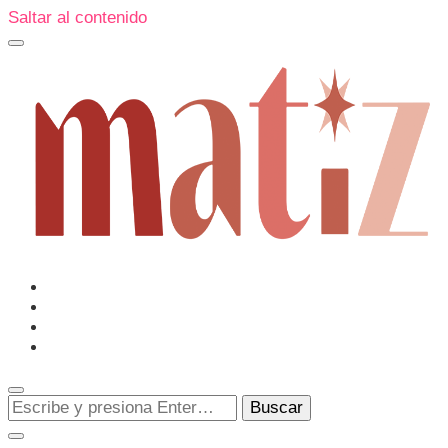
Saltar al contenido
Un espacio editorial donde pongo en palabras aquello qu
me sorprenden o creo que merecen ser descubiertas.
Matiz
¿Buscas
algo?