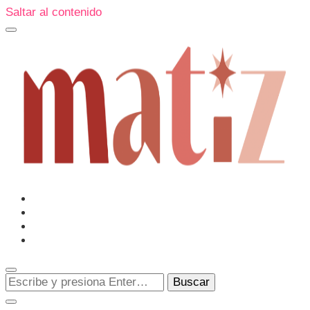
Saltar al contenido
Un espacio editorial donde pongo en palabras aquello que
muchos sentimos y pocos sabemos cómo explicar y
donde también compartiré contigo las cosas que me
conmueven, me sorprenden o creo que merecen ser
Matiz
descubiertas.
¿Buscas
algo?