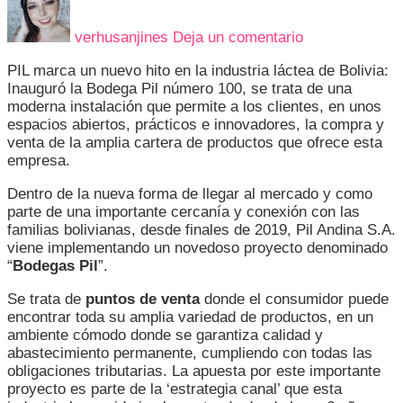
PIL
INAUGURA
verhusanjines
Deja un comentario
LA
BODEGA
PIL marca un nuevo hito en la industria láctea de Bolivia:
100
Inauguró la Bodega Pil número 100, se trata de una
A
moderna instalación que permite a los clientes, en unos
NIVEL
espacios abiertos, prácticos e innovadores, la compra y
NACIONAL,
venta de la amplia cartera de productos que ofrece esta
EN
empresa.
LA
CIUDAD
Dentro de la nueva forma de llegar al mercado y como
DE
parte de una importante cercanía y conexión con las
COCHABAMBA
familias bolivianas, desde finales de 2019, Pil Andina S.A.
EN
viene implementando un novedoso proyecto denominado
BENEFICIO
“
Bodegas Pil
”.
DE
SUS
Se trata de
puntos de venta
donde el consumidor puede
CLIENTES
encontrar toda su amplia variedad de productos, en un
ambiente cómodo donde se garantiza calidad y
abastecimiento permanente, cumpliendo con todas las
obligaciones tributarias. La apuesta por este importante
proyecto es parte de la ‘estrategia canal’ que esta