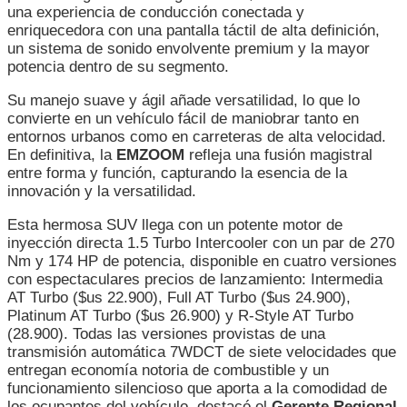
una experiencia de conducción conectada y
enriquecedora con una pantalla táctil de alta definición,
un sistema de sonido envolvente premium y la mayor
potencia dentro de su segmento.
Su manejo suave y ágil añade versatilidad, lo que lo
convierte en un vehículo fácil de maniobrar tanto en
entornos urbanos como en carreteras de alta velocidad.
En definitiva, la
EMZOOM
refleja una fusión magistral
entre forma y función, capturando la esencia de la
innovación y la versatilidad.
Esta hermosa SUV llega con un potente motor de
inyección directa 1.5 Turbo Intercooler con un par de 270
Nm y 174 HP de potencia, disponible en cuatro versiones
con espectaculares precios de lanzamiento: Intermedia
AT Turbo ($us 22.900), Full AT Turbo ($us 24.900),
Platinum AT Turbo ($us 26.900) y R-Style AT Turbo
(28.900). Todas las versiones provistas de una
transmisión automática 7WDCT de siete velocidades que
entregan economía notoria de combustible y un
funcionamiento silencioso que aporta a la comodidad de
los ocupantes del vehículo, destacó el
Gerente Regional