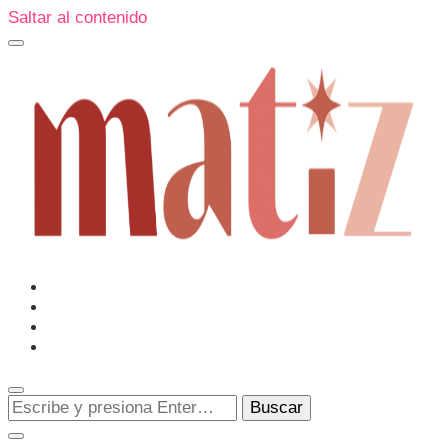
Saltar al contenido
Un espacio editorial donde pongo en palabras aquello que
muchos sentimos y pocos sabemos cómo explicar y
donde también compartiré contigo las cosas que me
conmueven, me sorprenden o creo que merecen ser
Matiz
descubiertas.
¿Buscas
algo?