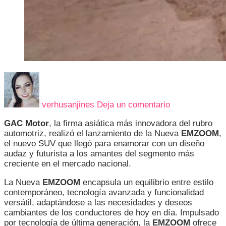
en
NUEVA
EMZOOM:
verhusanjines
Deja un comentario
LA
COMBINACIÓ
GAC Motor
, la firma asiática más innovadora del rubro
PERFECTA
automotriz, realizó el lanzamiento de la Nueva
EMZOOM
,
ENTRE
el nuevo SUV que llegó para enamorar con un diseño
ESTILO,
audaz y futurista a los amantes del segmento más
TECNOLOGÍA
creciente en el mercado nacional.
AVANZADA
Y
La Nueva
EMZOOM
encapsula un equilibrio entre estilo
POTENCIA
contemporáneo, tecnología avanzada y funcionalidad
versátil, adaptándose a las necesidades y deseos
cambiantes de los conductores de hoy en día. Impulsado
por tecnología de última generación, la
EMZOOM
ofrece