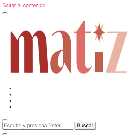
Saltar al contenido
Un espacio editorial donde pongo en palabras aquello que
muchos sentimos y pocos sabemos cómo explicar y
donde también compartiré contigo las cosas que me
conmueven, me sorprenden o creo que merecen ser
Matiz
descubiertas.
¿Buscas
algo?