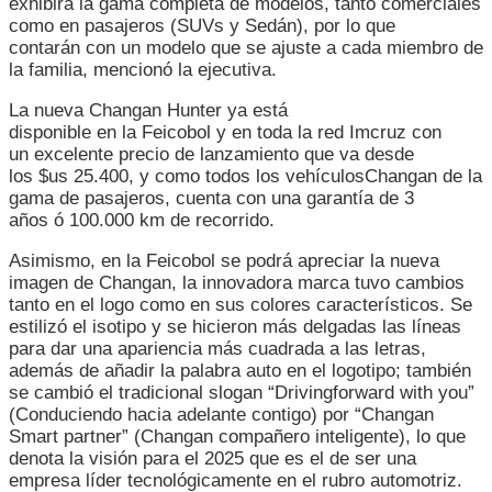
exhibirá la gama completa de modelos, tanto comerciales
como en pasajeros (SUVs y Sedán), por lo que
contarán con un modelo que se ajuste a cada miembro de
la familia, mencionó la ejecutiva.
La nueva Changan Hunter ya está
disponible en la Feicobol y en toda la red Imcruz con
un excelente precio de lanzamiento que va desde
los $us 25.400, y como todos los vehículosChangan de la
gama de pasajeros, cuenta con una garantía de 3
años ó 100.000 km de recorrido.
Asimismo, en la Feicobol se podrá apreciar la nueva
imagen de Changan, la innovadora marca tuvo cambios
tanto en el logo como en sus colores característicos. Se
estilizó el isotipo y se hicieron más delgadas las líneas
para dar una apariencia más cuadrada a las letras,
además de añadir la palabra auto en el logotipo; también
se cambió el tradicional slogan “Drivingforward with you”
(Conduciendo hacia adelante contigo) por “Changan
Smart partner” (Changan compañero inteligente), lo que
denota la visión para el 2025 que es el de ser una
empresa líder tecnológicamente en el rubro automotriz.