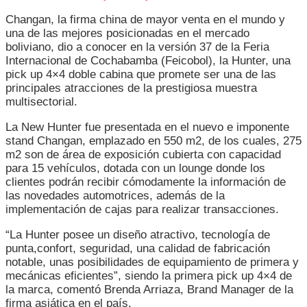
CON
Changan, la firma china de mayor venta en el mundo y
LA
una de las mejores posicionadas en el mercado
NEW
boliviano, dio a conocer en la versión 37 de la Feria
HUNTER,
Internacional de Cochabamba (Feicobol), la Hunter, una
LA
pick up 4×4 doble cabina que promete ser una de las
PRIMERA
principales atracciones de la prestigiosa muestra
PICK
multisectorial.
UP
DE
La New Hunter fue presentada en el nuevo e imponente
CHANGAN
stand Changan, emplazado en 550 m2, de los cuales, 275
EN
m2 son de área de exposición cubierta con capacidad
BOLIVIA
para 15 vehículos, dotada con un lounge donde los
clientes podrán recibir cómodamente la información de
las novedades automotrices, además de la
implementación de cajas para realizar transacciones.
“La Hunter posee un diseño atractivo, tecnología de
punta,confort, seguridad, una calidad de fabricación
notable, unas posibilidades de equipamiento de primera y
mecánicas eficientes”, siendo la primera pick up 4×4 de
la marca, comentó Brenda Arriaza, Brand Manager de la
firma asiática en el país.