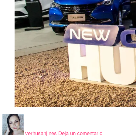
en
DISFRUTA
EL
verhusanjines
Deja un comentario
PODER