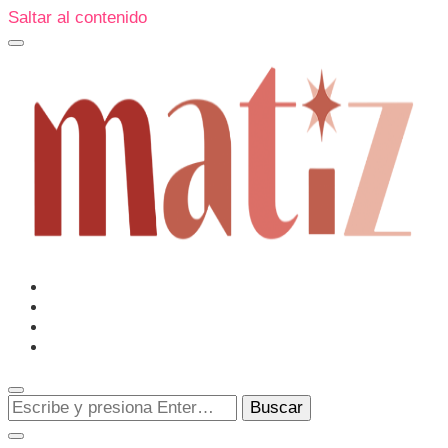
Saltar al contenido
Un espacio editorial donde pongo en palabras aquello que
muchos sentimos y pocos sabemos cómo explicar y
donde también compartiré contigo las cosas que me
conmueven, me sorprenden o creo que merecen ser
Matiz
descubiertas.
¿Buscas
algo?