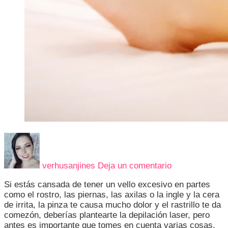
en
LO
QUE
verhusanjines
Deja un comentario
DEBES
SABER
Si estás cansada de tener un vello excesivo en partes
SOBRE
como el rostro, las piernas, las axilas o la ingle y la cera
LA
de irrita, la pinza te causa mucho dolor y el rastrillo te da
DEPILACION
comezón, deberías plantearte la depilación laser, pero
LASER
antes es importante que tomes en cuenta varias cosas.