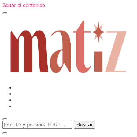
Saltar al contenido
Un espacio editorial donde pongo en palabras aquello que
muchos sentimos y pocos sabemos cómo explicar y
donde también compartiré contigo las cosas que me
conmueven, me sorprenden o creo que merecen ser
Matiz
descubiertas.
¿Buscas
algo?