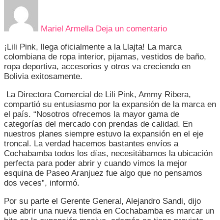
en
LILI
PINK
Mariel Armella
Deja un comentario
INAUGURA
SU
¡Lili Pink, llega oficialmente a la Llajta! La marca
PRIMERA
colombiana de ropa interior, pijamas, vestidos de baño,
TIENDA
ropa deportiva, accesorios y otros va creciendo en
EN
Bolivia exitosamente.
COCHABAMB
La Directora Comercial de Lili Pink, Ammy Ribera,
compartió su entusiasmo por la expansión de la marca en
el país. “Nosotros ofrecemos la mayor gama de
categorías del mercado con prendas de calidad. En
nuestros planes siempre estuvo la expansión en el eje
troncal. La verdad hacemos bastantes envíos a
Cochabamba todos los días, necesitábamos la ubicación
perfecta para poder abrir y cuando vimos la mejor
esquina de Paseo Aranjuez fue algo que no pensamos
dos veces”, informó.
Por su parte el Gerente General, Alejandro Sandi, dijo
que abrir una nueva tienda en Cochabamba es marcar un