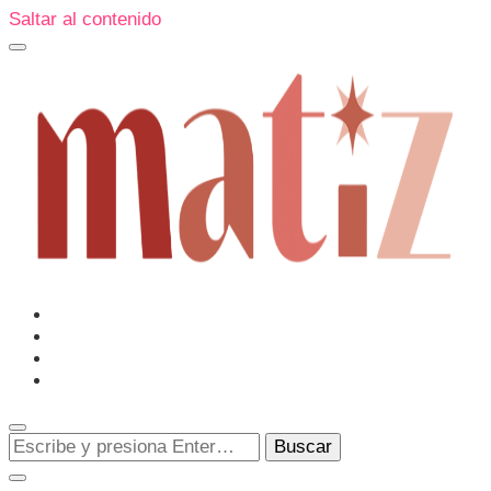
Saltar al contenido
Un espacio editorial donde pongo en palabras aquello que
muchos sentimos y pocos sabemos cómo explicar y
donde también compartiré contigo las cosas que me
conmueven, me sorprenden o creo que merecen ser
Matiz
descubiertas.
¿Buscas
algo?