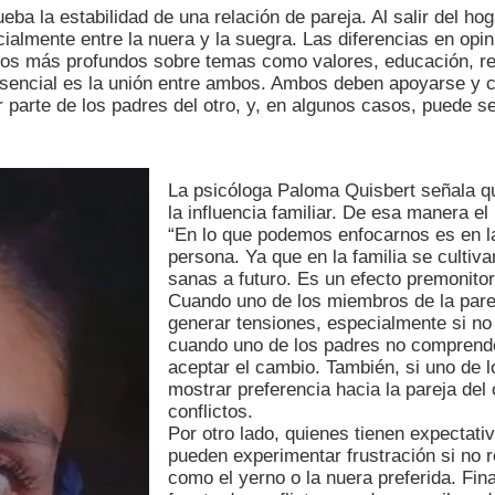
ueba la estabilidad de una relación de pareja. Al salir del 
ecialmente entre la nuera y la suegra. Las diferencias en o
s más profundos sobre temas como valores, educación, relig
esencial es la unión entre ambos. Ambos deben apoyarse y cu
 parte de los padres del otro, y, en algunos casos, puede se
La psicóloga Paloma Quisbert señala que
la influencia familiar. De esa manera 
“En lo que podemos enfocarnos es en la 
persona. Ya que en la familia se cultiv
sanas a futuro. Es un efecto premonitor
Cuando uno de los miembros de la pare
generar tensiones, especialmente si no
cuando uno de los padres no comprende 
aceptar el cambio. También, si uno de 
mostrar preferencia hacia la pareja de
conflictos.
Por otro lado, quienes tienen expectati
pueden experimentar frustración si no 
como el yerno o la nuera preferida. Fin