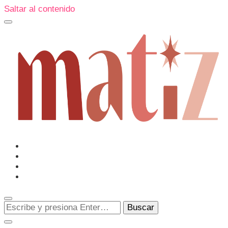
Saltar al contenido
Un espacio editorial donde pongo en palabras aquello qu
me sorprenden o creo que merecen ser descubiertas.
Matiz
¿Buscas
algo?