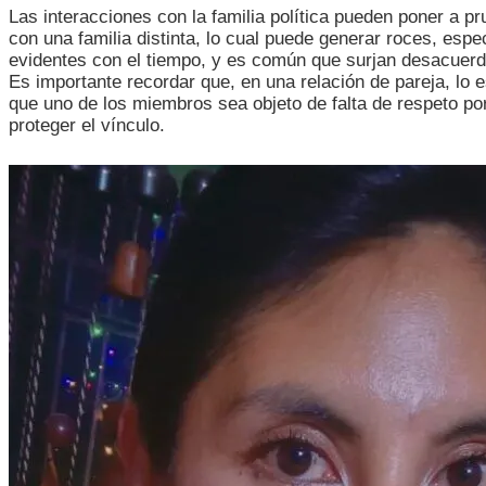
LA
Las interacciones con la familia política pueden poner a pr
UNIDAD
con una familia distinta, lo cual puede generar roces, esp
DE
evidentes con el tiempo, y es común que surjan desacuerdo
PAREJA
Es importante recordar que, en una relación de pareja, lo 
FRENTE
que uno de los miembros sea objeto de falta de respeto por
A
proteger el vínculo.
LA
FAMILIA
POLÍTICA