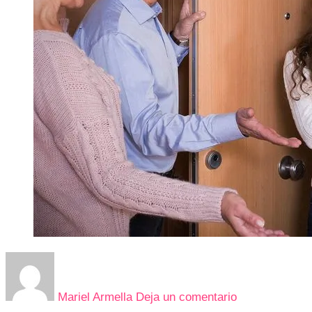
en
LA
IMPORTANCI
Mariel Armella
Deja un comentario
DE