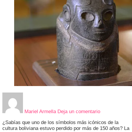
en
LA
ILLA
Mariel Armella
Deja un comentario
DEL
EKEKO:
¿Sabías que uno de los símbolos más icónicos de la
EL
cultura boliviana estuvo perdido por más de 150 años? La
TESORO