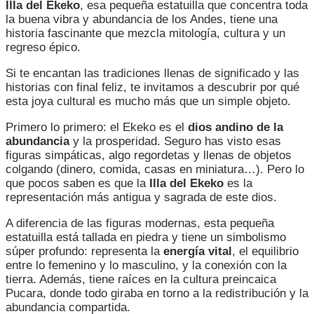
Illa del Ekeko
, esa pequeña estatuilla que concentra toda
CULTURAL
la buena vibra y abundancia de los Andes, tiene una
QUE
historia fascinante que mezcla mitología, cultura y un
NOS
regreso épico.
LLENA
DE
Si te encantan las tradiciones llenas de significado y las
ABUNDANCIA
historias con final feliz, te invitamos a descubrir por qué
esta joya cultural es mucho más que un simple objeto.
Primero lo primero: el Ekeko es el
dios andino de la
abundancia
y la prosperidad. Seguro has visto esas
figuras simpáticas, algo regordetas y llenas de objetos
colgando (dinero, comida, casas en miniatura…). Pero lo
que pocos saben es que la
Illa del Ekeko
es la
representación más antigua y sagrada de este dios.
A diferencia de las figuras modernas, esta pequeña
estatuilla está tallada en piedra y tiene un simbolismo
súper profundo: representa la
energía vital
, el equilibrio
entre lo femenino y lo masculino, y la conexión con la
tierra. Además, tiene raíces en la cultura preincaica
Pucara, donde todo giraba en torno a la redistribución y la
abundancia compartida.