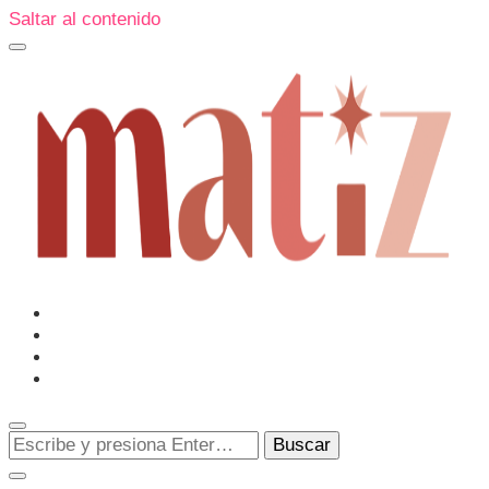
Saltar al contenido
Un espacio editorial donde pongo en palabras aquello que
muchos sentimos y pocos sabemos cómo explicar y
donde también compartiré contigo las cosas que me
conmueven, me sorprenden o creo que merecen ser
Matiz
descubiertas.
¿Buscas
algo?