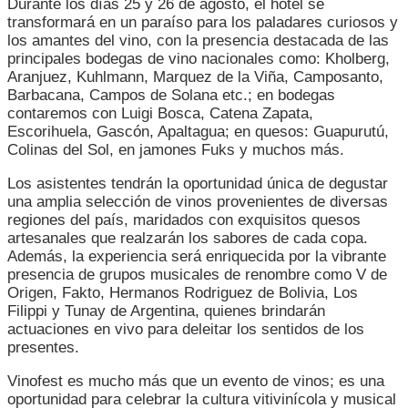
Durante los días 25 y 26 de agosto, el hotel se
LLEGA
transformará en un paraíso para los paladares curiosos y
ESTE
los amantes del vino, con la presencia destacada de las
25
principales bodegas de vino nacionales como: Kholberg,
Y
Aranjuez, Kuhlmann, Marquez de la Viña, Camposanto,
26
Barbacana, Campos de Solana etc.; en bodegas
DE
contaremos con Luigi Bosca, Catena Zapata,
AGOSTO!
Escorihuela, Gascón, Apaltagua; en quesos: Guapurutú,
Colinas del Sol, en jamones Fuks y muchos más.
Los asistentes tendrán la oportunidad única de degustar
una amplia selección de vinos provenientes de diversas
regiones del país, maridados con exquisitos quesos
artesanales que realzarán los sabores de cada copa.
Además, la experiencia será enriquecida por la vibrante
presencia de grupos musicales de renombre como V de
Origen, Fakto, Hermanos Rodriguez de Bolivia, Los
Filippi y Tunay de Argentina, quienes brindarán
actuaciones en vivo para deleitar los sentidos de los
presentes.
Vinofest es mucho más que un evento de vinos; es una
oportunidad para celebrar la cultura vitivinícola y musical