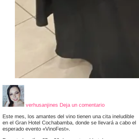
en
¡LA
FIESTA
verhusanjines
Deja un comentario
DEL
VINO,
Este mes, los amantes del vino tienen una cita ineludible
QUESOS
en el Gran Hotel Cochabamba, donde se llevará a cabo el
Y
esperado evento «VinoFest».
JAMONES
(VINOFEST)