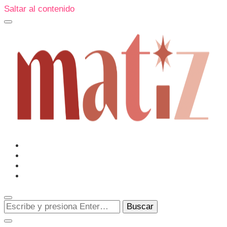
Saltar al contenido
Un espacio editorial donde pongo en palabras aquello que
muchos sentimos y pocos sabemos cómo explicar y
donde también compartiré contigo las cosas que me
conmueven, me sorprenden o creo que merecen ser
Matiz
descubiertas.
¿Buscas
algo?