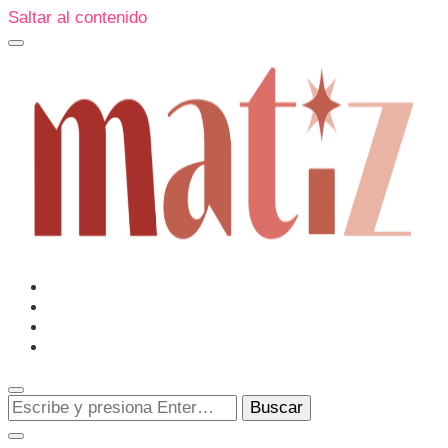
Saltar al contenido
Un espacio editorial donde pongo en palabras aquello que
muchos sentimos y pocos sabemos cómo explicar y
donde también compartiré contigo las cosas que me
conmueven, me sorprenden o creo que merecen ser
Matiz
descubiertas.
¿Buscas
algo?