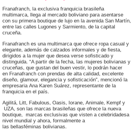
PARA
Franafranch, la exclusiva franquicia brasileña
LA
multimarca, llega al mercado boliviano para asentarse
MUJER
con su primera boutique de lujo en la avenida San Martín,
QUE
entre las calles Lugones y Sarmiento, de la capital
GUSTA
cruceña.
DEL
BUEN
Franafranch es una multimarca que ofrece ropa casual y
VESTIR
elegante, además de calzados informales y de fiesta,
dirigidos a la mujer que desea verse sofisticado y
distinguida. “A partir de la fecha, las mujeres bolivianas y
cruceñas, que gustan del buen vestir, lo podrán hacer
en Franafranch con prendas de alta calidad, excelente
diseño, glamour, elegancia y sofisticación”, mencionó la
empresaria Ana Karen Suárez, representante de la
franquicia en el país.
Agilitá, Litt, Fabulous, Oasis, Iorane, Animale, Kempf y
UZA, son las marcas brasileñas que ofrece la nueva
boutique, marcas exclusivas que visten a celebridadesa
nivel mundial y ahora, formalmente a
las bellasféminas bolivianas.