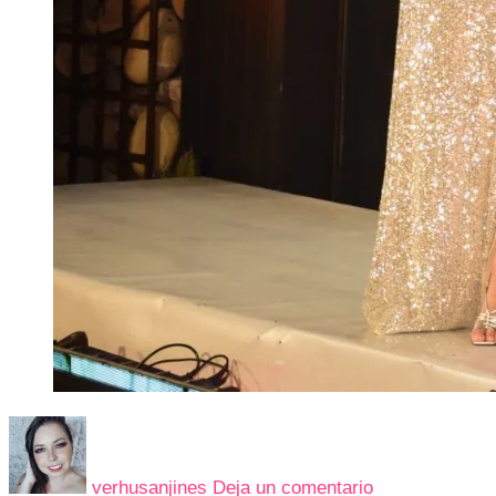
en
FRANAFRAN
LUXURY
verhusanjines
Deja un comentario
BOUTIQUE,