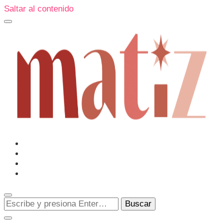
Saltar al contenido
Un espacio editorial donde pongo en palabras aquello que
muchos sentimos y pocos sabemos cómo explicar y
donde también compartiré contigo las cosas que me
conmueven, me sorprenden o creo que merecen ser
Matiz
descubiertas.
¿Buscas
algo?