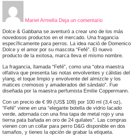
en
«FEFÉ»
EL
Mariel Armella
Deja un comentario
NUEVO
LUJO
Dolce & Gabbana se aventuró a crear uno de los más
CANINO
novedosos productos en el mercado. Una fragancia
POR
específicamente para perros. La idea nació de Domenico
DOLCE
Dolce y el amor por su mascota “Fefé”. El nuevo
&
producto de la exitosa, marca lleva el mismo nombre.
GABBANA
La fragancia, llamada “Fefé”, como una “obra maestra
olfativa que presenta las notas envolventes y cálidas del
ylang, el toque limpio y envolvente del almizcle y los
matices cremosos y amaderados del sándalo”. Fue
diseñada por la maestra perfumista Emilie Coppermann.
Con un precio de € 99 (US$ 109) por 100 ml (3,4 oz),
“Fefé” viene en una “elegante botella de vidrio lacado
verde, adornada con una fina tapa de metal rojo y una
tierna pata bañada en oro de 24 quilates”. Las compras
vienen con un collar para perro D&G disponible en dos
tamaños, y tienes la opción de grabar la etiqueta.