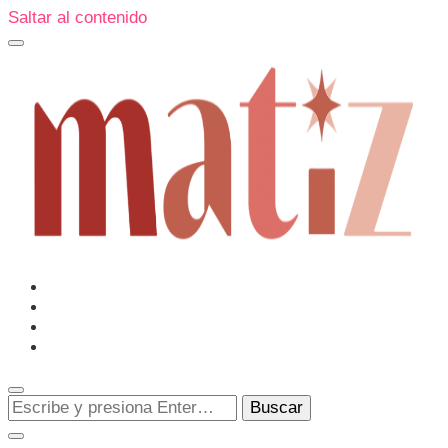
Saltar al contenido
Un espacio editorial donde pongo en palabras aquello que
muchos sentimos y pocos sabemos cómo explicar y
donde también compartiré contigo las cosas que me
conmueven, me sorprenden o creo que merecen ser
Matiz
descubiertas.
¿Buscas
algo?