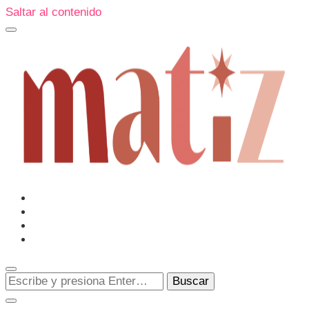
Saltar al contenido
Un espacio editorial donde pongo en palabras aquello que
muchos sentimos y pocos sabemos cómo explicar y
donde también compartiré contigo las cosas que me
conmueven, me sorprenden o creo que merecen ser
Matiz
descubiertas.
¿Buscas
algo?