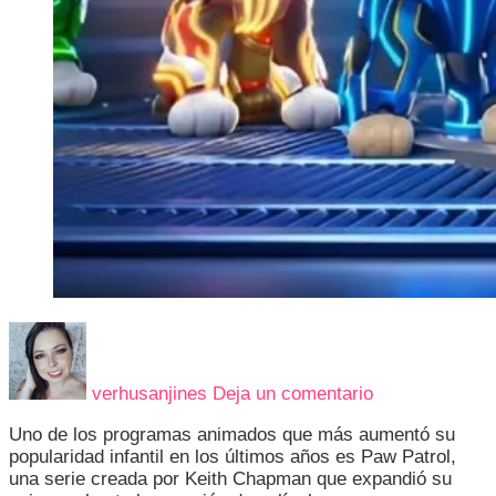
en
EL
MUNDO
verhusanjines
Deja un comentario
TIENE
NUEVOS
Uno de los programas animados que más aumentó su
SUPERHÉRO
popularidad infantil en los últimos años es Paw Patrol,
Y
una serie creada por Keith Chapman que expandió su
SON