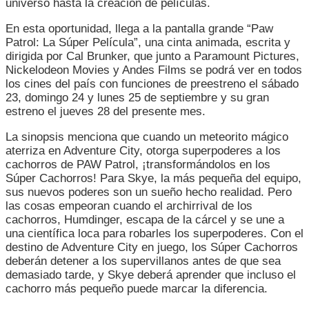
universo hasta la creación de películas.
PELUDOS,
“PAW
En esta oportunidad, llega a la pantalla grande “Paw
PATROL:
Patrol: La Súper Película”, una cinta animada, escrita y
LA
dirigida por Cal Brunker, que junto a Paramount Pictures,
SÚPER
Nickelodeon Movies y Andes Films se podrá ver en todos
PELÍCULA”
los cines del país con funciones de preestreno el sábado
23, domingo 24 y lunes 25 de septiembre y su gran
estreno el jueves 28 del presente mes.
La sinopsis menciona que cuando un meteorito mágico
aterriza en Adventure City, otorga superpoderes a los
cachorros de PAW Patrol, ¡transformándolos en los
Súper Cachorros! Para Skye, la más pequeña del equipo,
sus nuevos poderes son un sueño hecho realidad. Pero
las cosas empeoran cuando el archirrival de los
cachorros, Humdinger, escapa de la cárcel y se une a
una científica loca para robarles los superpoderes. Con el
destino de Adventure City en juego, los Súper Cachorros
deberán detener a los supervillanos antes de que sea
demasiado tarde, y Skye deberá aprender que incluso el
cachorro más pequeño puede marcar la diferencia.