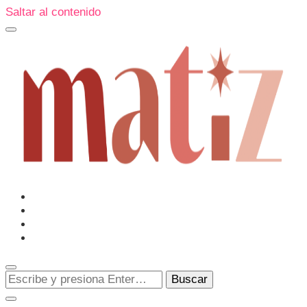
Saltar al contenido
Un espacio editorial donde pongo en palabras aquello que
muchos sentimos y pocos sabemos cómo explicar y
donde también compartiré contigo las cosas que me
conmueven, me sorprenden o creo que merecen ser
Matiz
descubiertas.
¿Buscas
algo?