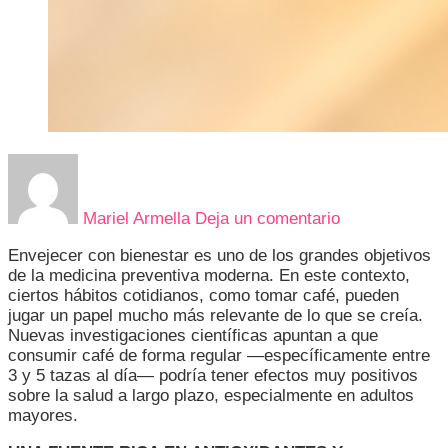
en
EL
CAFÉ:
Mariel Armella
Deja un comentario
UNA
HERRAMIENT
Envejecer con bienestar es uno de los grandes objetivos
INESPERADA
de la medicina preventiva moderna. En este contexto,
PARA
ciertos hábitos cotidianos, como tomar café, pueden
ENVEJECER
jugar un papel mucho más relevante de lo que se creía.
CON
Nuevas investigaciones científicas apuntan a que
SALUD
consumir café de forma regular —específicamente entre
Y
3 y 5 tazas al día— podría tener efectos muy positivos
VITALIDAD
sobre la salud a largo plazo, especialmente en adultos
mayores.