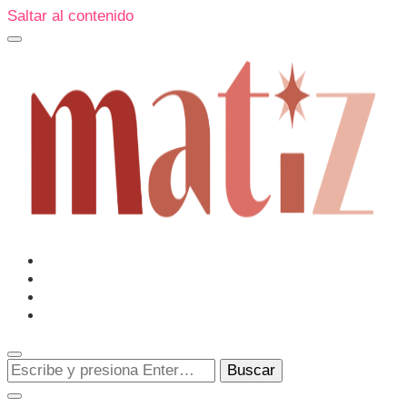
Saltar al contenido
Un espacio editorial donde pongo en palabras aquello que
muchos sentimos y pocos sabemos cómo explicar y
donde también compartiré contigo las cosas que me
conmueven, me sorprenden o creo que merecen ser
Matiz
descubiertas.
¿Buscas
algo?