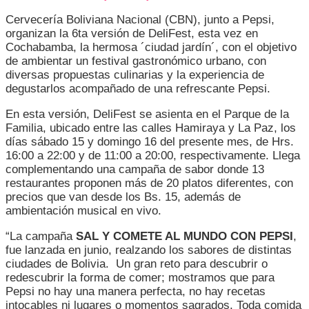
GASTRONÓM
Cervecería Boliviana Nacional (CBN), junto a Pepsi,
URBANO
organizan la 6ta versión de DeliFest, esta vez en
DE
Cochabamba, la hermosa ´ciudad jardín´, con el objetivo
PEPSI,
de ambientar un festival gastronómico urbano, con
LLEGA
diversas propuestas culinarias y la experiencia de
A
degustarlos acompañado de una refrescante Pepsi.
COCHABAMB
En esta versión, DeliFest se asienta en el Parque de la
Familia, ubicado entre las calles Hamiraya y La Paz, los
días sábado 15 y domingo 16 del presente mes, de Hrs.
16:00 a 22:00 y de 11:00 a 20:00, respectivamente. Llega
complementando una campaña de sabor donde 13
restaurantes proponen más de 20 platos diferentes, con
precios que van desde los Bs. 15, además de
ambientación musical en vivo.
“La campaña
SAL Y COMETE AL MUNDO CON PEPSI
,
fue lanzada en junio, realzando los sabores de distintas
ciudades de Bolivia. Un gran reto para descubrir o
redescubrir la forma de comer; mostramos que para
Pepsi no hay una manera perfecta, no hay recetas
intocables ni lugares o momentos sagrados. Toda comida