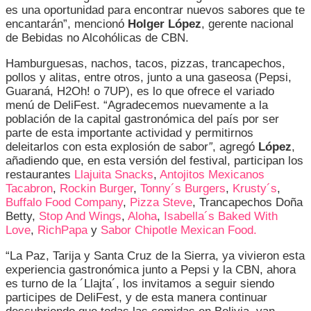
es una oportunidad para encontrar nuevos sabores que te
encantarán”, mencionó
Holger López
, gerente nacional
de Bebidas no Alcohólicas de CBN.
Hamburguesas, nachos, tacos, pizzas, trancapechos,
pollos y alitas, entre otros, junto a una gaseosa (Pepsi,
Guaraná, H2Oh! o 7UP), es lo que ofrece el variado
menú de DeliFest. “Agradecemos nuevamente a la
población de la capital gastronómica del país por ser
parte de esta importante actividad y permitirnos
deleitarlos con esta explosión de sabor
”
, agregó
López
,
añadiendo que, en esta versión del festival, participan los
restaurantes
Llajuita Snacks
,
Antojitos Mexicanos
Tacabron
,
Rockin Burger
,
Tonny´s Burgers
,
Krusty´s
,
Buffalo Food Company
,
Pizza Steve
, Trancapechos Doña
Betty,
Stop And Wings
,
Aloha
,
Isabella´s Baked With
Love
,
RichPapa
y
Sabor Chipotle Mexican Food.
“La Paz, Tarija y Santa Cruz de la Sierra, ya vivieron esta
experiencia gastronómica junto a Pepsi y la CBN, ahora
es turno de la ´Llajta´, los invitamos a seguir siendo
participes de DeliFest, y de esta manera continuar