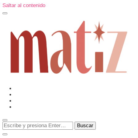
Saltar al contenido
Un espacio editorial donde pongo en palabras aquello que
muchos sentimos y pocos sabemos cómo explicar y
donde también compartiré contigo las cosas que me
conmueven, me sorprenden o creo que merecen ser
Matiz
descubiertas.
¿Buscas
algo?