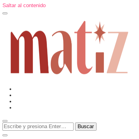
Saltar al contenido
Un espacio editorial donde pongo en palabras aquello que
muchos sentimos y pocos sabemos cómo explicar y
donde también compartiré contigo las cosas que me
conmueven, me sorprenden o creo que merecen ser
Matiz
descubiertas.
¿Buscas
algo?