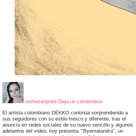
en
DEKKO
LLEGA
verhusanjines
Deja un comentario
A
REVOLUCION
El artista colombiano DEKKO continúa sorprendiendo a
CON
sus seguidores con su estilo fresco y diferente, tras el
SU
anuncio en redes sociales de su nuevo sencillo y algunos
NUEVA
adelantos del video, hoy presenta ‘”Byemalandra”, un
PROPUESTA