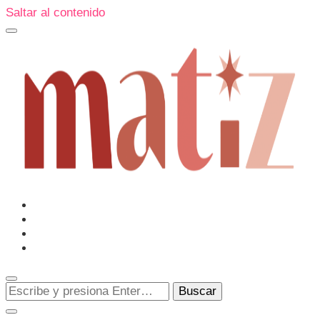
Saltar al contenido
Un espacio editorial donde pongo en palabras aquello que
muchos sentimos y pocos sabemos cómo explicar y
donde también compartiré contigo las cosas que me
conmueven, me sorprenden o creo que merecen ser
Matiz
descubiertas.
¿Buscas
algo?