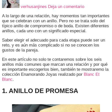
PROMESA
verhusanjines
Deja un comentario
A
ETERNIDAD?
A lo largo de una relación, hay momentos tan importantes
LA
que se celebran con un anillo. Pero no se trata solo del
LISTA
típico anillo de compromiso o de boda. Existen diferentes
DE
anillos, cada uno con un significado especial.
ANILLOS
QUE
Saber elegir el adecuado para cada etapa puede ser un
NO
reto, y es aún más complicado si no se conocen los
SABÍAS
gustos de la pareja.
QUE
EXISTÍA
En este artículo no solo te contaremos sobre los seis
anillos más comunes que marcan una relación y por qué
es importante escogerlos bien, también te mostraremo la
colección Enamorando Joyas realizado por
Blanc Et
Blanc
.
1. ANILLO DE PROMESA