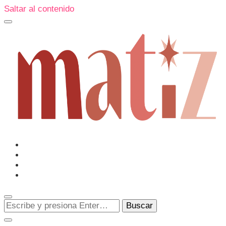
Saltar al contenido
Un espacio editorial donde pongo en palabras aquello qu
me sorprenden o creo que merecen ser descubiertas.
Matiz
¿Buscas
algo?