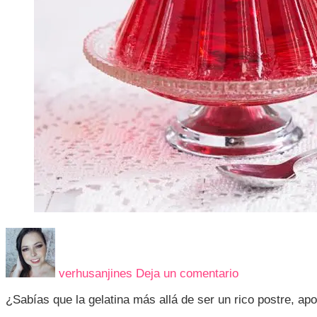
en
5
RAZONES
verhusanjines
Deja un comentario
QUE
TE
¿Sabías que la gelatina más allá de ser un rico postre, ap
HARAN