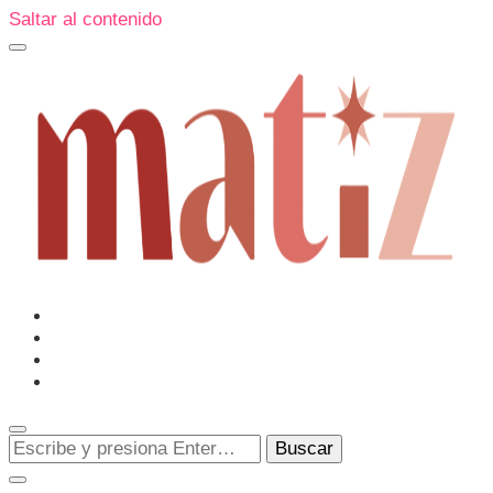
Saltar al contenido
Un espacio editorial donde pongo en palabras aquello que
muchos sentimos y pocos sabemos cómo explicar y
donde también compartiré contigo las cosas que me
conmueven, me sorprenden o creo que merecen ser
Matiz
descubiertas.
¿Buscas
algo?