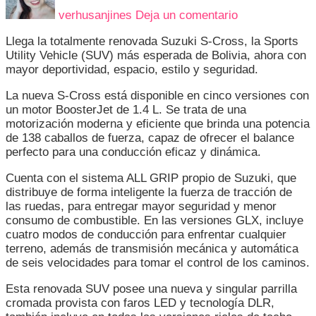
A
verhusanjines
Deja un comentario
“CRUZAR
LOS
Llega la totalmente renovada Suzuki S-Cross, la Sports
LÍMITES”
Utility Vehicle (SUV) más esperada de Bolivia, ahora con
CON
mayor deportividad, espacio, estilo y seguridad.
LA
TERCERA
La nueva S-Cross está disponible en cinco versiones con
GENERACIÓN
un motor BoosterJet de 1.4 L. Se trata de una
DE
motorización moderna y eficiente que brinda una potencia
LA
de 138 caballos de fuerza, capaz de ofrecer el balance
SUZUKI
perfecto para una conducción eficaz y dinámica.
S-
CROSS
Cuenta con el sistema ALL GRIP propio de Suzuki, que
distribuye de forma inteligente la fuerza de tracción de
las ruedas, para entregar mayor seguridad y menor
consumo de combustible. En las versiones GLX, incluye
cuatro modos de conducción para enfrentar cualquier
terreno, además de transmisión mecánica y automática
de seis velocidades para tomar el control de los caminos.
Esta renovada SUV posee una nueva y singular parrilla
cromada provista con faros LED y tecnología DLR,