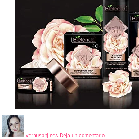
en
ACEITE
DE
verhusanjines
Deja un comentario
CAMELIA: