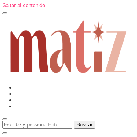
Saltar al contenido
Un espacio editorial donde pongo en palabras aquello que
muchos sentimos y pocos sabemos cómo explicar y
donde también compartiré contigo las cosas que me
conmueven, me sorprenden o creo que merecen ser
Matiz
descubiertas.
¿Buscas
algo?