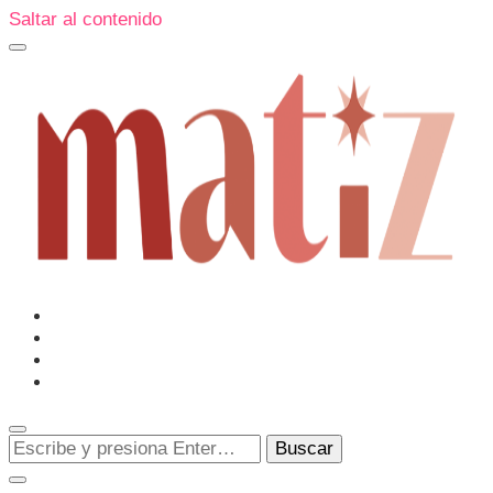
Saltar al contenido
Un espacio editorial donde pongo en palabras aquello que
muchos sentimos y pocos sabemos cómo explicar y
donde también compartiré contigo las cosas que me
conmueven, me sorprenden o creo que merecen ser
Matiz
descubiertas.
¿Buscas
algo?