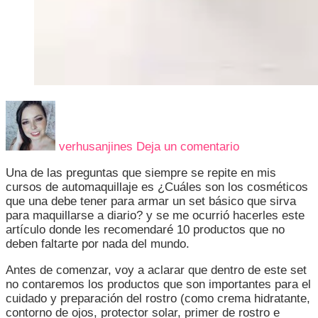
en
10
PRODUCTOS
verhusanjines
Deja un comentario
QUE
DEBES
Una de las preguntas que siempre se repite en mis
TENER
cursos de automaquillaje es ¿Cuáles son los cosméticos
EN
que una debe tener para armar un set básico que sirva
TU
para maquillarse a diario? y se me ocurrió hacerles este
NECESER
artículo donde les recomendaré 10 productos que no
BASICO
deben faltarte por nada del mundo.
DE
MAQUILLAJE
Antes de comenzar, voy a aclarar que dentro de este set
no contaremos los productos que son importantes para el
cuidado y preparación del rostro (como crema hidratante,
contorno de ojos, protector solar, primer de rostro e